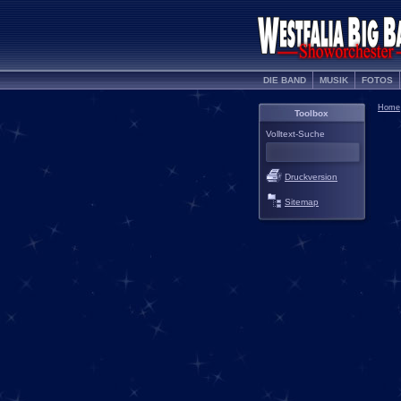
DIE BAND
MUSIK
FOTOS
Home
Toolbox
Volltext-Suche
Druckversion
Sitemap