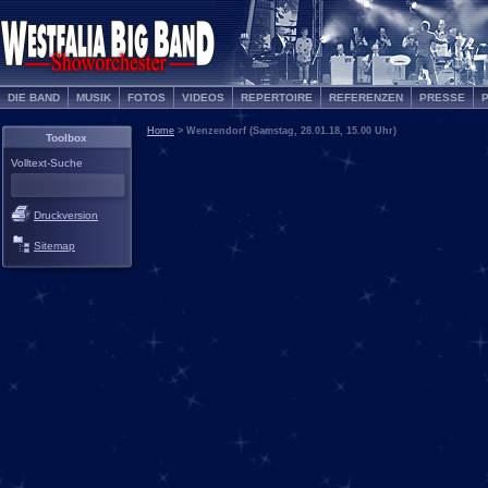
DIE BAND
MUSIK
FOTOS
VIDEOS
REPERTOIRE
REFERENZEN
PRESSE
Home
> Wenzendorf (Samstag, 28.01.18, 15.00 Uhr)
Toolbox
Volltext-Suche
Druckversion
Sitemap