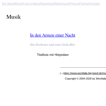
Die Band
Musik
Fotos
Videos
Repertoire
Referenzen
Presse
Partner
Kontakt
Musik
In den Armen einer Nacht
Ein Orchester und seine Gala-Hits
Titelliste mit Hörproben
(→
https://www.westfalia-big-band.de/mu
Copyright © 2004-2026 by Westfali