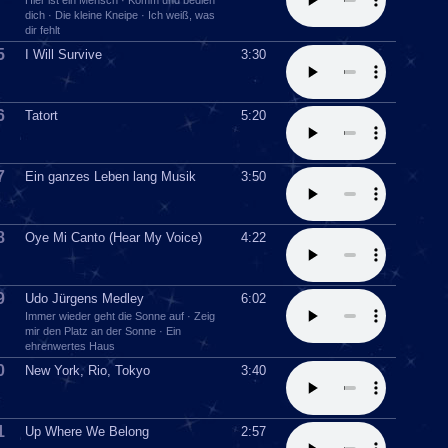
Hier ist ein Mensch · Komm und bedien
dich · Die kleine Kneipe · Ich weiß, was
dir fehlt
5
I Will Survive
3:30
6
Tatort
5:20
7
Ein ganzes Leben lang Musik
3:50
8
Oye Mi Canto (Hear My Voice)
4:22
9
Udo Jürgens Medley
6:02
Immer wieder geht die Sonne auf · Zeig
mir den Platz an der Sonne · Ein
ehrenwertes Haus
0
New York, Rio, Tokyo
3:40
1
Up Where We Belong
2:57