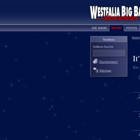
DIE BAND
MUSIK
FOTOS
Home
Toolbox
Volltext-Suche
It
Druckversion
Ein
Sitemap