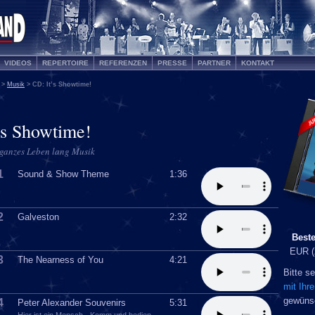
VIDEOS
REPERTOIRE
REFERENZEN
PRESSE
PARTNER
KONTAKT
>
Musik
> CD: It’s Showtime!
’s Showtime!
 ganzes Leben lang Musik
1
Sound & Show Theme
1:36
2
Galveston
2:32
Beste
EUR (
3
The Nearness of You
4:21
Bitte s
mit Ihr
gewüns
4
Peter Alexander Souvenirs
5:31